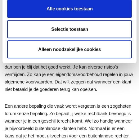
Laat je niet verleiden tot een standaardtekst. Zorg voor op maat
Alle cookies toestaan
gemaakte algemene voorwaarden zodat jouw bedrijf op de juiste
manier wordt beschermd.
Selectie toestaan
5. Voor het geval dat
Alleen noodzakelijke cookies
Zie algemene voorwaarden als een soort verzekering. Je hoopt
er nooit gebruik van te maken, maar wanneer het echt nodig is
dan ben je blij dat het goed werkt. Je kan diverse risico’s
vermijden. Zo kan je een eigendomsvoorbehoud regelen in jouw
algemene voorwaarden. Dat wilt zeggen dat wanneer een klant
niet betaald je de goederen terug kan opeisen.
Een andere bepaling die vaak wordt vergeten is een zogeheten
forumkeuze bepaling. Zo bepaal jij welke rechtbank bevoegd is
wanneer je in een geschil terecht komt. Wel zo handig wanneer
je bijvoorbeeld buitenlandse klanten hebt. Normaal is er een
kans dat je het moet uitvechten voor een buitenlandse rechter.