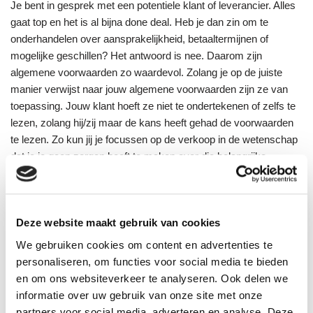
Je bent in gesprek met een potentiele klant of leverancier. Alles
gaat top en het is al bijna done deal. Heb je dan zin om te
onderhandelen over aansprakelijkheid, betaaltermijnen of
mogelijke geschillen? Het antwoord is nee. Daarom zijn
algemene voorwaarden zo waardevol. Zolang je op de juiste
manier verwijst naar jouw algemene voorwaarden zijn ze van
toepassing. Jouw klant hoeft ze niet te ondertekenen of zelfs te
lezen, zolang hij/zij maar de kans heeft gehad de voorwaarden
te lezen. Zo kun jij je focussen op de verkoop in de wetenschap
dat je je geen zorgen hoeft te maken over die belangrijke
risico’s. Die heb je immers al afgedekt met een sterke juridische
basis!
Deze website maakt gebruik van cookies
4.
Jij bent uniek
We gebruiken cookies om content en advertenties te
personaliseren, om functies voor social media te bieden
Jij wilt jezelf onderscheiden, maar toch hanteer je copy paste
en om ons websiteverkeer te analyseren. Ook delen we
algemene voorwaarden. Dat vind ik vreemd. Elke branche is
informatie over uw gebruik van onze site met onze
anders, elke klant is anders en elke ondernemer is anders. Jij
partners voor social media, adverteren en analyse. Deze