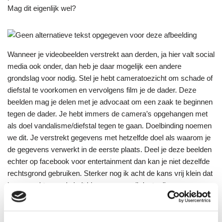
Mag dit eigenlijk wel?
Wanneer je videobeelden verstrekt aan derden, ja hier valt social
media ook onder, dan heb je daar mogelijk een andere
grondslag voor nodig. Stel je hebt cameratoezicht om schade of
diefstal te voorkomen en vervolgens film je de dader. Deze
beelden mag je delen met je advocaat om een zaak te beginnen
tegen de dader. Je hebt immers de camera’s opgehangen met
als doel vandalisme/diefstal tegen te gaan. Doelbinding noemen
we dit. Je verstrekt gegevens met hetzelfde doel als waarom je
de gegevens verwerkt in de eerste plaats. Deel je deze beelden
echter op facebook voor entertainment dan kan je niet dezelfde
rechtsgrond gebruiken. Sterker nog ik acht de kans vrij klein dat
je een rechtsgrond vindt hiervoor, maar ik laat mij graag
overtuigen. Let dus goed op of je bij het delen van de beelden
nog hetzelfde doel hanteert. In mijn voorbeeld uit de inleiding kan
ik je wel aangeven dat dit niet door de beugel kan volgens de