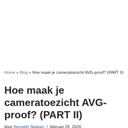
Meteen
naar
de
inhoud
Home
»
Blog
»
Hoe maak je cameratoezicht AVG-proof? (PART II)
Hoe maak je
cameratoezicht AVG-
proof? (PART II)
door
Kenneth Sleijpen
februari 25, 2020