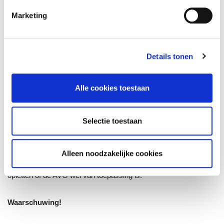
aanleveren. Hij moet aangeven waar die was en in welk tijdvak.
Marketing
Wanneer je beeldmateriaal standaard wordt gewist naar een
paar dagen moet je dit ook vermelden naar de betrokkenen.
Details tonen
Verder ziet het inzageverzoek echt alleen op
Alle cookies toestaan
persoonsgegevens. Stel iemand is zijn schoenen vergeten in de
sportschool en de volgende dag zijn ze weg. Deze persoon
dient een inzageverzoek in om camerabeelden op te vragen. De
Selectie toestaan
eigenaar van de sportschool mag de beelden niet delen.
Schoenen zijn immers geen persoonsgegevens en je deelt
vervolgens wel veel persoonsgegevens van de aanwezige
Alleen noodzakelijke cookies
sporters. Kortom niet elk inzageverzoek honoreren. Goed
opletten of de AVG wel van toepassing is.
Waarschuwing!