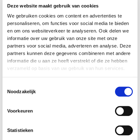
Deze website maakt gebruik van cookies
AVG.
We gebruiken cookies om content en advertenties te
personaliseren, om functies voor social media te bieden
Inzageverzoek
en om ons websiteverkeer te analyseren. Ook delen we
informatie over uw gebruik van onze site met onze
Klanten/burgers hebben onder andere een recht tot inzage. Hier
partners voor social media, adverteren en analyse. Deze
valt beeldmateriaal ook onder. Deze moet je dus ook
partners kunnen deze gegevens combineren met andere
verstrekken als een dergelijk verzoek wordt gedaan. Je mag
informatie die u aan ze heeft verstrekt of die ze hebben
natuurlijk niet de privacy van anderen schenden terwijl je voldoet
verzameld op basis van uw gebruik van hun services.
aan het inzageverzoek. Dat kan een probleem zijn bij video.
Daar willen nog wel eens vaker meerdere mensen in het beeld
Toestemmingsselectie
verschijnen. Je mag dus niet klakkeloos die beelden
Noodzakelijk
verstrekken. Je moet dan kijken of je het beeldmateriaal kan
verstrekken door de overige mensen te blurren als dit makkelijk
te doen is. Zolang je maar voldoet aan het inzage verzoek
Voorkeuren
binnen één maand. Informeer de klant dus goed. Verder moet
een inzageverzoek redelijk zijn. Het kan niet zo zijn dat jij dagen
Statistieken
een video frame voor frame moet bestuderen om de persoon te
vinden. Informeer daarom de persoon goed over de wijze van